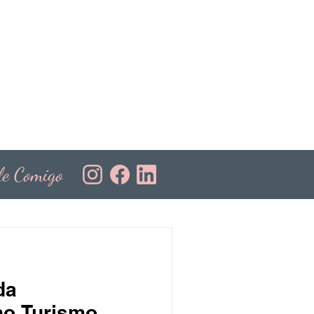
le Comigo
da
no Turismo