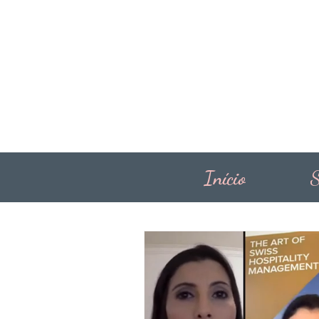
Início
S